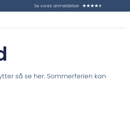
Se vores anmeldelser
☆
☆
☆
☆
☆
d
hytter så se her. Sommerferien kan