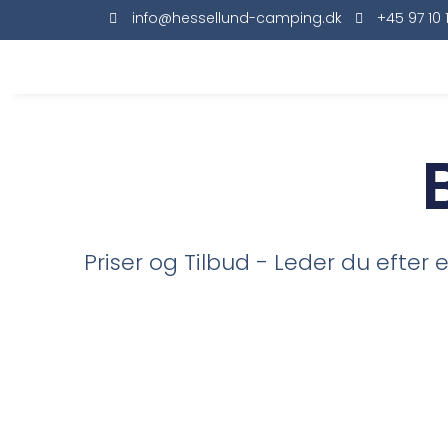
info@hessellund-camping.dk
+45 97 10 
Priser og Tilbud - Leder du efter