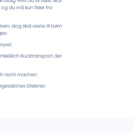
tidig. Hvis du vil fiske, skal
, og du må kun fiske fra
risen, dog skal veste til børn
ges:
tyret.
chließlich Rücktransport der
ch nicht machen.
rgessliches Erlebnis!