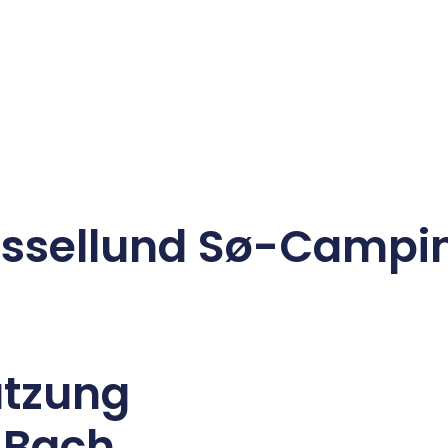
essellund Sø-Campi
utzung
 Bach