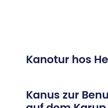
Kanotur hos H
Kanus zur Ben
auf dem Karup