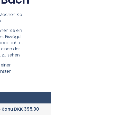
 Machen Sie
h
nen Sie ein
gel
beobachtet.
 einen der
, zu sehen.
 einer
önsten
o Kanu DKK 395,00