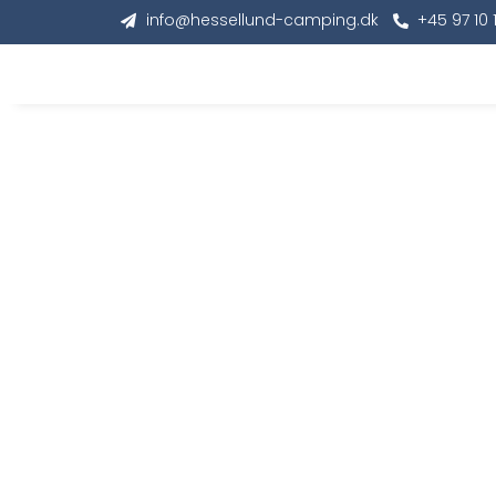
info@hessellund-camping.dk
+45 97 10 