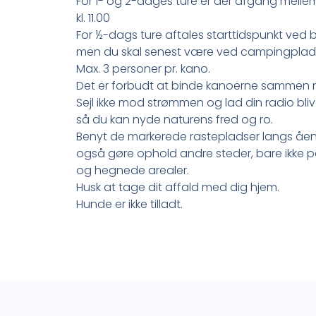
For 1- og 2-dages ture er der afgang mellem
kl. 11.00
For ½-dags ture aftales starttidspunkt ved 
men du skal senest være ved campingpladsen
Max. 3 personer pr. kano.
Det er forbudt at binde kanoerne sammen når
Sejl ikke mod strømmen og lad din radio bl
så du kan nyde naturens fred og ro.
Benyt de markerede rastepladser langs åen
også gøre ophold andre steder, bare ikke 
og hegnede arealer.
Husk at tage dit affald med dig hjem.
Hunde er ikke tilladt.