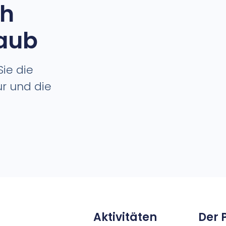
ch
laub
ie die
ur und die
Aktivitäten
Der 