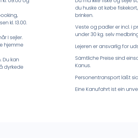
 kl. 09.00 og
Du må ikke fiske og sejle sam
du huske at købe fiskekort
booking,
brinken.
 kl. 13.00.
Veste og padler er incl. i p
under 30 kg. selv medbrin
 I sejler.
ive hjemme
Lejeren er ansvarlig for uds
Sämtliche Preise sind eins
. Du kan
Kanus.
på dyrkede
Personentransport läßt si
Eine Kanufahrt ist ein unve