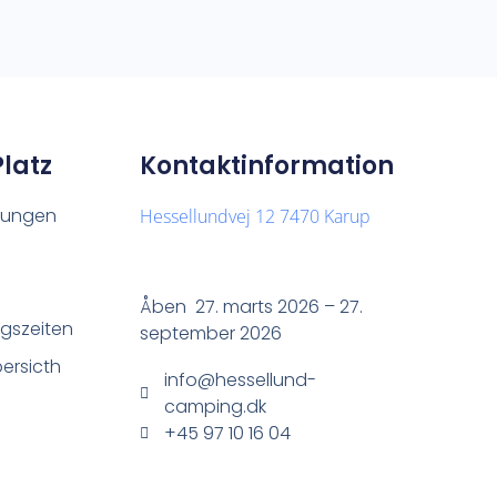
Platz
Kontaktinformation
htungen
Hessellundvej 12 7470 Karup
Åben 27. marts 2026 – 27.
gszeiten
september 2026
bersicth
info@hessellund-
camping.dk
+45 97 10 16 04