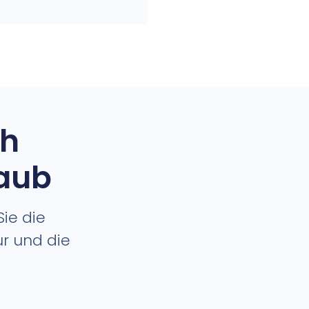
ch
laub
ie die
ur und die