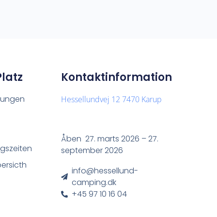
Platz
Kontaktinformation
htungen
Hessellundvej 12 7470 Karup
Åben 27. marts 2026 – 27.
gszeiten
september 2026
bersicth
info@hessellund-
camping.dk
+45 97 10 16 04