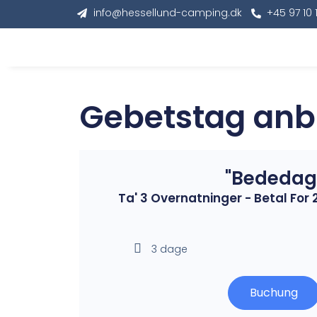
info@hessellund-camping.dk
+45 97 10 
Gebetstag anb
"Bededag
Ta' 3 Overnatninger - Betal For
3 dage
Buchung