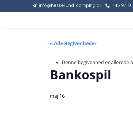
info@hessellund-camping.dk
+45 97 10 
« Alle Begivenheder
Denne begivenhed er allerede a
Bankospil
maj 16