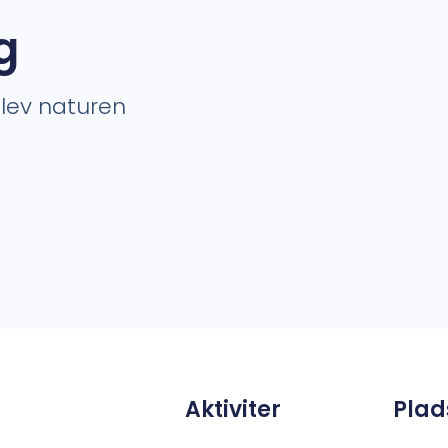
g
plev naturen
Aktiviter
Plad