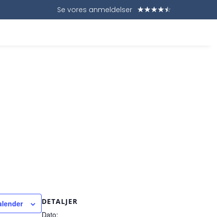
Se vores anmeldelser
☆
☆
☆
☆
☆
DETALJER
kalender
Dato: