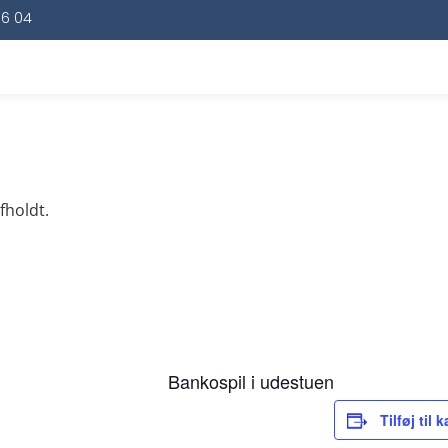
16 04
fholdt.
Bankospil i udestuen
Tilføj til 