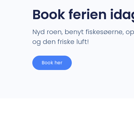
Book ferien ida
Nyd roen, benyt fiskesøerne, o
og den friske luft!
Book her