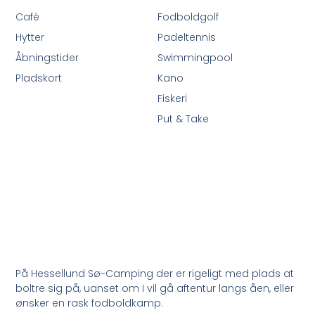
Café
Fodboldgolf
Hytter
Padeltennis
Åbningstider
Swimmingpool
Pladskort
Kano
Fiskeri
Put & Take
På Hessellund Sø-Camping der er rigeligt med plads at
boltre sig på, uanset om I vil gå aftentur langs åen, eller
ønsker en rask fodboldkamp.