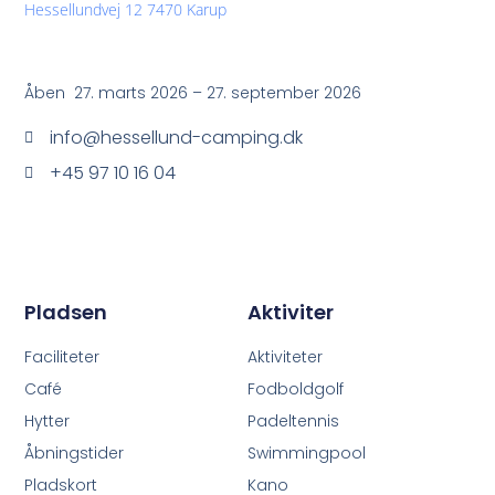
Hessellundvej 12 7470 Karup
Åben 27. marts 2026 – 27. september 2026
info@hessellund-camping.dk
+45 97 10 16 04
Pladsen
Aktiviter
Faciliteter
Aktiviteter
Café
Fodboldgolf
Hytter
Padeltennis
Åbningstider
Swimmingpool
Pladskort
Kano