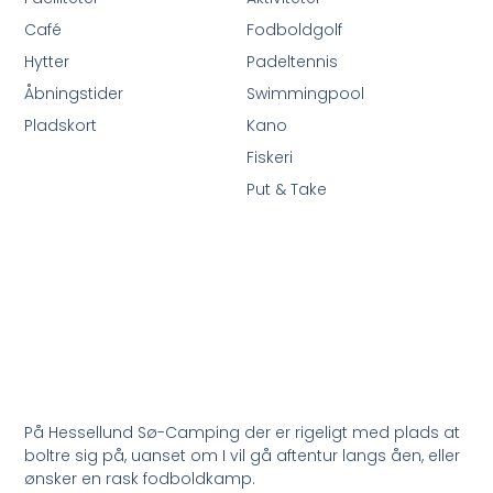
Café
Fodboldgolf
Hytter
Padeltennis
Åbningstider
Swimmingpool
Pladskort
Kano
Fiskeri
Put & Take
På Hessellund Sø-Camping der er rigeligt med plads at
boltre sig på, uanset om I vil gå aftentur langs åen, eller
ønsker en rask fodboldkamp.