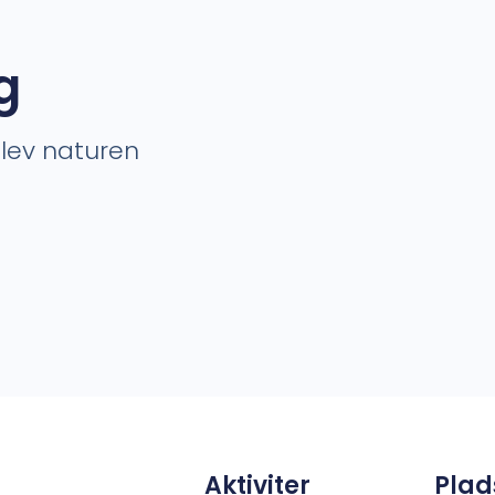
g
plev naturen
Aktiviter
Plad