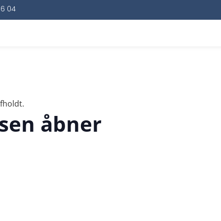
16 04
fholdt.
sen åbner