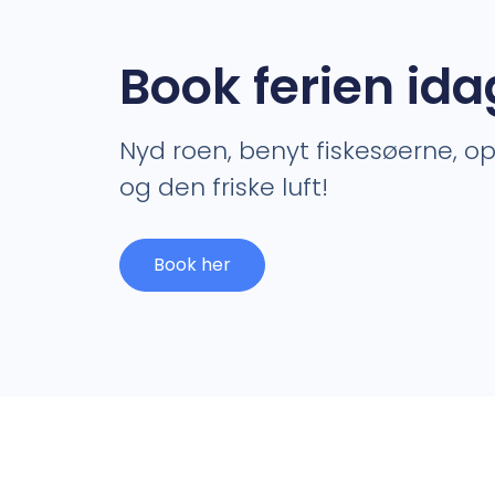
Book ferien ida
Nyd roen, benyt fiskesøerne, o
og den friske luft!
Book her