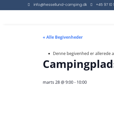
info@hessellund-camping.dk
+45 97 10 
« Alle Begivenheder
Denne begivenhed er allerede a
Campingplad
marts 28 @ 9:00
-
10:00