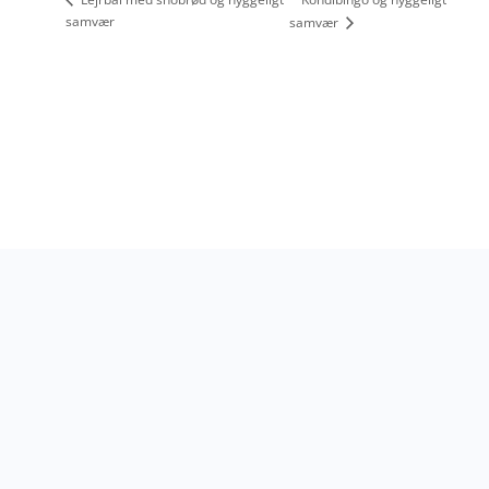
samvær
samvær