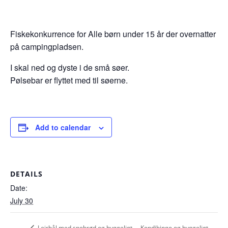
Fiskekonkurrence for Alle børn under 15 år der overnatter
på campingpladsen.
I skal ned og dyste i de små søer.
Pølsebar er flyttet med til søerne.
Add to calendar
DETAILS
Date:
July 30
Kondibingo og hyggeligt
Lejrbål med snobrød og hyggeligt